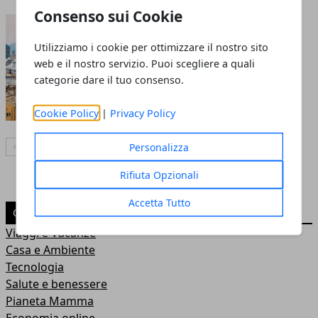
Consenso sui Cookie
I migliori quartieri di
Genova da visitare
Utilizziamo i cookie per ottimizzare il nostro sito
web e il nostro servizio. Puoi scegliere a quali
14 feb 2023
categorie dare il tuo consenso.
Cookie Policy
|
Privacy Policy
Personalizza
Articolo Precedente
Articolo Successivo
Rifiuta Opzionali
Accetta Tutto
CATEGORIE
Viaggi e Vacanze
Casa e Ambiente
Tecnologia
Salute e benessere
Pianeta Mamma