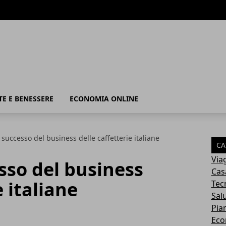
TE E BENESSERE
ECONOMIA ONLINE
 successo del business delle caffetterie italiane
CA
Via
sso del business
Cas
e italiane
Tec
Sal
Pia
Eco