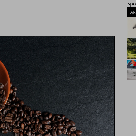
Spo
AR