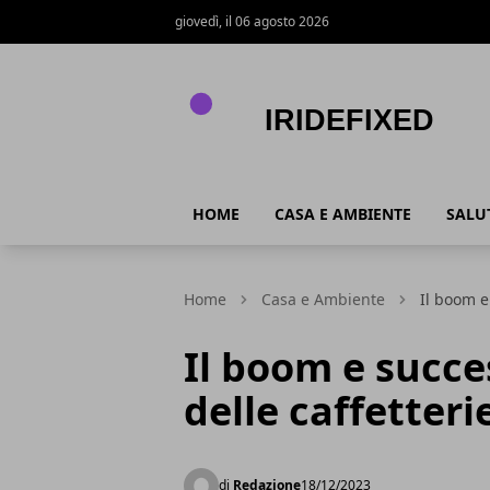
giovedì, il 06 agosto 2026
IrideFixed
HOME
CASA E AMBIENTE
SALU
Home
Casa e Ambiente
Il boom e
Il boom e succe
delle caffetteri
di
Redazione
18/12/2023