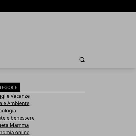
Cerca
TEGORIE
ggi e Vacanze
a e Ambiente
nologia
ute e benessere
neta Mamma
nomia online