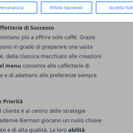
mati delle Accademie Barman candidati
Personalizza
Rifiuta Opzionali
Accetta Tut
nsione.
ffetterie di Successo
limitano più a offrire solo caffè. Grazie
i sono in grado di preparare una vasta
, dalla classica macchiato alle creazioni
del menu
consente alle caffetterie di
o e di adattarsi alle preferenze sempre
 Priorità
 cliente è al centro delle strategie
Accademie Barman giocano un ruolo chiave
e e di alta qualità. La loro
abilità