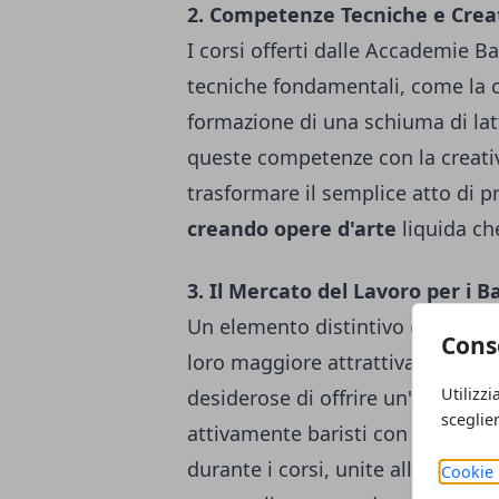
2. Competenze Tecniche e Creat
I corsi offerti dalle Accademie
tecniche fondamentali, come la co
formazione di una schiuma di la
queste competenze con la creativi
trasformare il semplice atto di pr
creando opere d'arte
liquida che
3. Il Mercato del Lavoro per i Ba
Un elemento distintivo di color
Cons
loro maggiore attrattiva sul merca
Utilizzi
desiderose di offrire un'esperien
sceglie
attivamente baristi con una for
durante i corsi, unite alla capaci
Cookie 