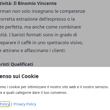
ività: Il Binomio Vincente
 Barman non solo insegnano le competenze
rretta estrazione dell'espresso o la
tte perfetta, ma anche come combinare
tà. I baristi formati sono in grado di
eparare il caffè in uno spettacolo visivo,
 attirano e affascinano i clienti.
risti Qualificati
o che escono da un'Accademia Barman è la
enso sui Cookie
to del lavoro. Le caffetterie di alta qualità,
amo i cookie per ottimizzare il nostro sito web e il nostro servizio.
za premium ai propri clienti, cercano
re a quali categorie dare il tuo consenso.
mazione avanzata. Le competenze acquisite
tà di offrire un'esperienza unica e
Policy
|
Privacy Policy