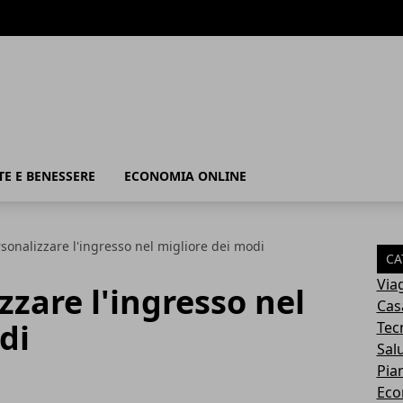
TE E BENESSERE
ECONOMIA ONLINE
onalizzare l'ingresso nel migliore dei modi
CA
Via
zare l'ingresso nel
Cas
di
Tec
Sal
Pia
Eco