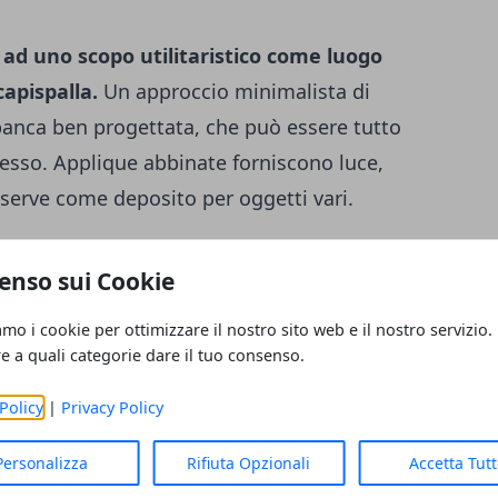
ad uno scopo utilitaristico come luogo
capispalla.
Un approccio minimalista di
panca ben progettata, che può essere tutto
resso. Applique abbinate forniscono luce,
serve come deposito per oggetti vari.
ta,
questa opzione è la migliore possibile
.
enso sui Cookie
è quello di utilizzare una tavolozza di
anca alle lampade e al tappeto, per unificare
amo i cookie per ottimizzare il nostro sito web e il nostro servizio.
re a quali categorie dare il tuo consenso.
 di archiviazione, considerare la possibilità
tangolari sotto la panca.
Policy
|
Privacy Policy
Personalizza
Rifiuta Opzionali
Accetta Tut