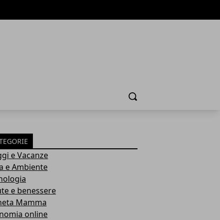
Cerca
TEGORIE
ggi e Vacanze
a e Ambiente
nologia
ute e benessere
neta Mamma
nomia online