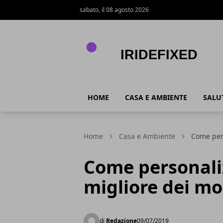
sabato, il 08 agosto 2026
IrideFixed
HOME
CASA E AMBIENTE
SALU
Home
Casa e Ambiente
Come pers
Come personaliz
migliore dei mo
di
Redazione
09/07/2019