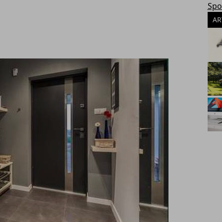
Spo
AR